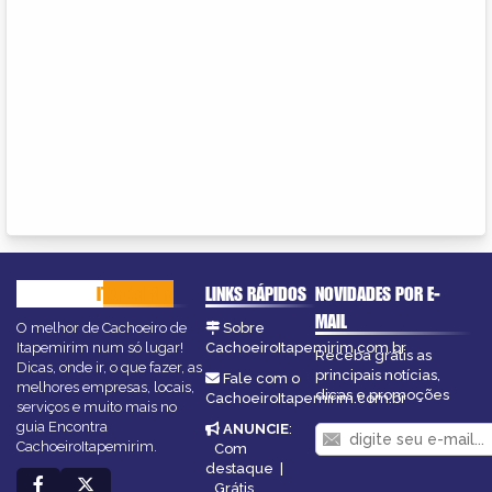
CACHOEIRO
ITAPEMIRIM
LINKS RÁPIDOS
NOVIDADES POR E-
MAIL
O melhor de Cachoeiro de
Sobre
Itapemirim num só lugar!
CachoeiroItapemirim.com.br
Receba grátis as
Dicas, onde ir, o que fazer, as
principais notícias,
Fale com o
melhores empresas, locais,
dicas e promoções
CachoeiroItapemirim.com.br
serviços e muito mais no
guia Encontra
ANUNCIE
:
CachoeiroItapemirim.
Com
destaque
|
Grátis