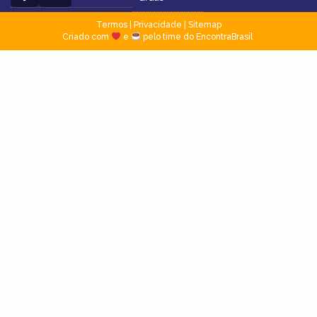
Termos
|
Privacidade
|
Sitemap
Criado com
e
pelo time do EncontraBrasil