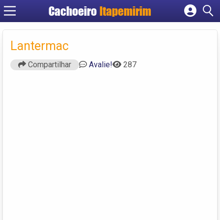
Cachoeiro
Itapemirim
Cadastrar empresa
Fazer login
Lantermac
Criar conta
Compartilhar
Avalie!
287