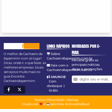
CACHOEIRO
ITAPEMIRIM
LINKS RÁPIDOS
NOVIDADES POR E-
MAIL
O melhor de Cachoeiro de
Sobre
Itapemirim num só lugar!
CachoeiroItapemirim.com.br
Receba grátis as
Dicas, onde ir, o que fazer, as
principais notícias,
Fale com o
melhores empresas, locais,
dicas e promoções
CachoeiroItapemirim.com.br
serviços e muito mais no
guia Encontra
ANUNCIE
:
CachoeiroItapemirim.
Com
destaque
|
Grátis
Termos
|
Privacidade
|
Sitemap
Criado com
e
pelo time do EncontraBrasil