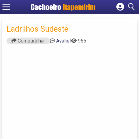
Cachoeiro
Itapemirim
Cadastrar empresa
Fazer login
Ladrilhos Sudeste
Criar conta
Compartilhar
Avalie!
955