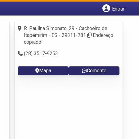
Entrar
Cadastrar empresa
Fazer login
R. Paulina Simonato, 29 - Cachoeiro de
Criar conta
Itapemirim - ES - 29311-781
Endereço
copiado!
(28) 3517-9253
Mapa
Comente