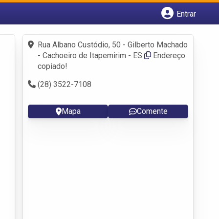
Entrar
Cadastrar empresa
Fazer login
Rua Albano Custódio, 50 - Gilberto Machado
Criar conta
- Cachoeiro de Itapemirim - ES
Endereço
copiado!
(28) 3522-7108
Mapa
Comente