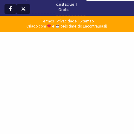
destaque
|
Grátis
Termos
|
Privacidade
|
Sitemap
Criado com
e
pelo time do EncontraBrasil