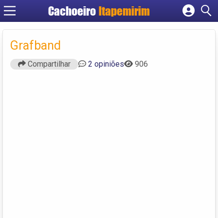
Cachoeiro
Itapemirim
Cadastrar empresa
Fazer login
Grafband
Criar conta
Compartilhar
2 opiniões
906