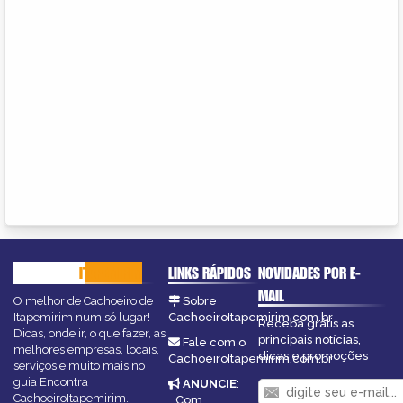
CACHOEIRO
ITAPEMIRIM
LINKS RÁPIDOS
NOVIDADES POR E-
MAIL
O melhor de Cachoeiro de
Sobre
Itapemirim num só lugar!
CachoeiroItapemirim.com.br
Receba grátis as
Dicas, onde ir, o que fazer, as
principais notícias,
Fale com o
melhores empresas, locais,
dicas e promoções
CachoeiroItapemirim.com.br
serviços e muito mais no
guia Encontra
ANUNCIE
:
CachoeiroItapemirim.
Com