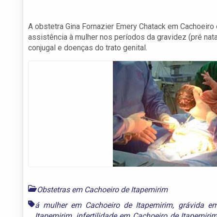
A obstetra Gina Fornazier Emery Chatack em Cachoeiro 
assistência à mulher nos períodos da gravidez (pré natal
conjugal e doenças do trato genital.
Obstetras em Cachoeiro de Itapemirim
á mulher em Cachoeiro de Itapemirim
,
grávida em
Itapemirim
,
infertilidade em Cachoeiro de Itapemiri