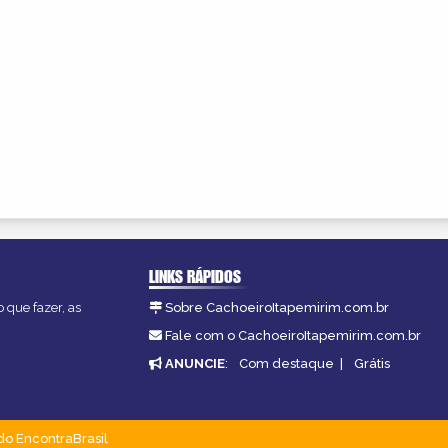
LINKS RÁPIDOS
 que fazer, as
Sobre CachoeiroItapemirim.com.br
Fale com o CachoeiroItapemirim.com.br
ANUNCIE
:
Com destaque
|
Grátis
do EncontraBrasil