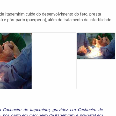
de Itapemirim cuida do desenvolvimento do feto, presta
) e pós-parto (puerpério), além de tratamento de infertilidade
 Cachoeiro de Itapemirim
,
gravidez em Cachoeiro de
m
,
pós parto em Cachoeiro de Itapemirim
e
pré-natal em