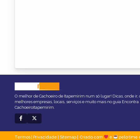
CACHOEIRO
ITAPEMIRIM
O melhor de Cachoeiro de Itapemirim num só lugar! Dicas, onde ir, o
melhores empresas, locais, serviços e muito mais no guia Encontra
CachoeiroItapemirim.
Termos
|
Privacidade
|
Sitemap
Criado com
e
pelo time 