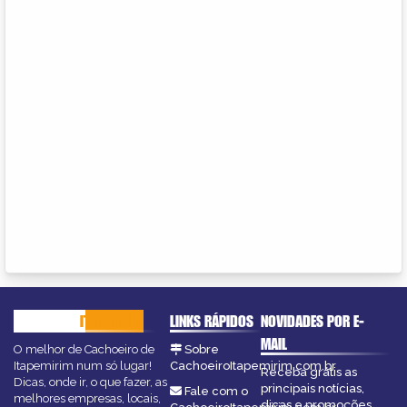
CACHOEIRO
ITAPEMIRIM
LINKS RÁPIDOS
NOVIDADES POR E-
MAIL
O melhor de Cachoeiro de
Sobre
Itapemirim num só lugar!
CachoeiroItapemirim.com.br
Receba grátis as
Dicas, onde ir, o que fazer, as
principais notícias,
Fale com o
melhores empresas, locais,
dicas e promoções