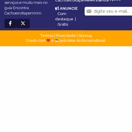
CachoeiroItapemirim.com.br
serviços e muito mais no
guia Encontra
ANUNCIE
:
CachoeiroItapemirim.
Com
destaque
|
Grátis
Termos
|
Privacidade
|
Sitemap
Criado com
e
pelo time do EncontraBrasil