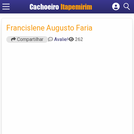
Cachoeiro
Itapemirim
Cadastrar empresa
Fazer login
Francislene Augusto Faria
Criar conta
Compartilhar
Avalie!
262