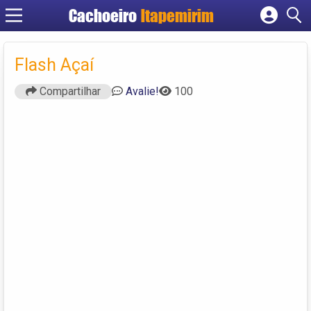
Cachoeiro
Itapemirim
Cadastrar empresa
Fazer login
Flash Açaí
Criar conta
Compartilhar
Avalie!
100