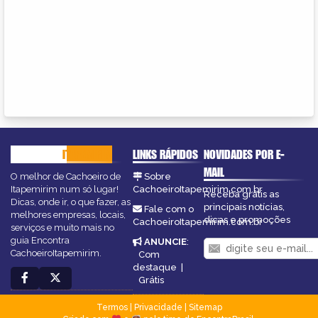
CACHOEIRO
ITAPEMIRIM
LINKS RÁPIDOS
NOVIDADES POR E-
MAIL
O melhor de Cachoeiro de
Sobre
Itapemirim num só lugar!
CachoeiroItapemirim.com.br
Receba grátis as
Dicas, onde ir, o que fazer, as
principais notícias,
Fale com o
melhores empresas, locais,
dicas e promoções
CachoeiroItapemirim.com.br
serviços e muito mais no
guia Encontra
ANUNCIE
:
CachoeiroItapemirim.
Com
destaque
|
Grátis
Termos
|
Privacidade
|
Sitemap