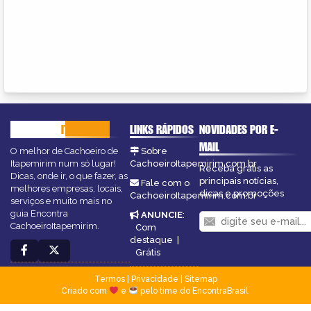
CACHOEIRO
ITAPEMIRIM
LINKS RÁPIDOS
NOVIDADES POR E-
MAIL
O melhor de Cachoeiro de
Sobre
Itapemirim num só lugar!
CachoeiroItapemirim.com.br
Receba grátis as
Dicas, onde ir, o que fazer, as
principais notícias,
Fale com o
melhores empresas, locais,
dicas e promoções
CachoeiroItapemirim.com.br
serviços e muito mais no
guia Encontra
ANUNCIE
:
CachoeiroItapemirim.
Com
destaque
|
Grátis
Termos
|
Privacidade
|
Sitemap
Criado com
e
pelo time do EncontraBrasil