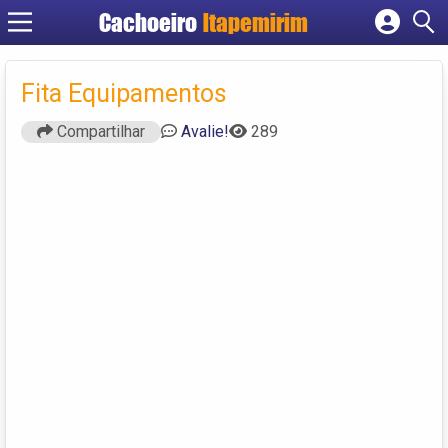
Cachoeiro
Itapemirim
Cadastrar empresa
Fazer login
Fita Equipamentos
Criar conta
Compartilhar
Avalie!
289