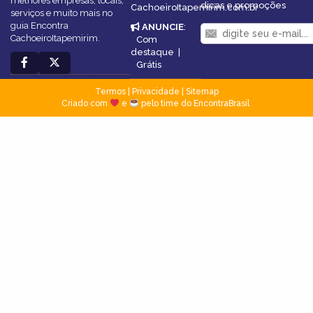
melhores empresas, locais,
dicas e promoções
CachoeiroItapemirim.com.br
serviços e muito mais no
guia Encontra
ANUNCIE
:
CachoeiroItapemirim.
Com
destaque
|
Grátis
Termos
|
Privacidade
|
Sitemap
Criado com
e
pelo time do EncontraBrasil