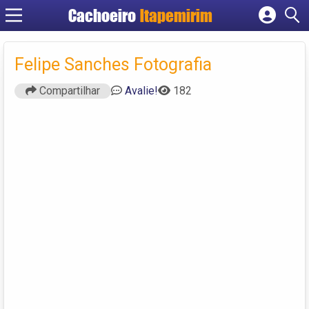
Cachoeiro
Itapemirim
Cadastrar empresa
Fazer login
Felipe Sanches Fotografia
Criar conta
Compartilhar
Avalie!
182