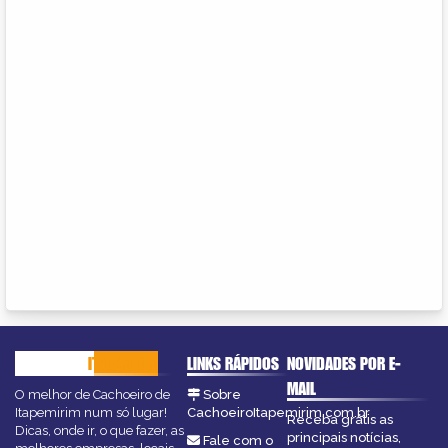
CACHOEIRO
ITAPEMIRIM
LINKS RÁPIDOS
NOVIDADES POR E-
MAIL
O melhor de Cachoeiro de
Sobre
Itapemirim num só lugar!
CachoeiroItapemirim.com.br
Receba grátis as
Dicas, onde ir, o que fazer, as
principais notícias,
Fale com o