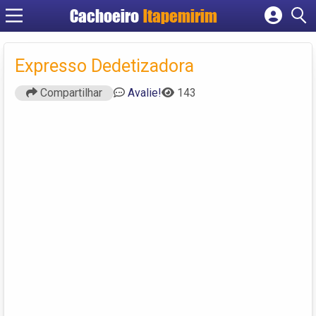
Cachoeiro
Itapemirim
Cadastrar empresa
Fazer login
Expresso Dedetizadora
Criar conta
Compartilhar
Avalie!
143