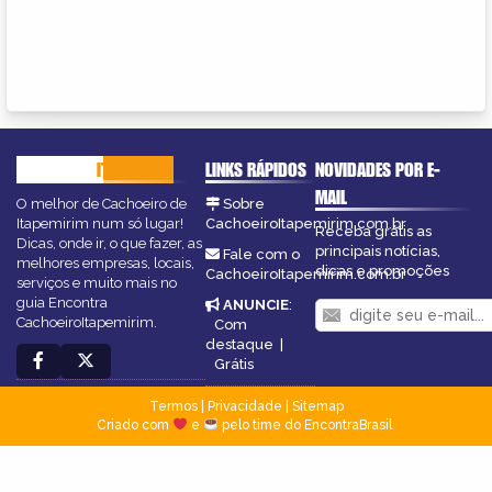
CACHOEIRO
ITAPEMIRIM
LINKS RÁPIDOS
NOVIDADES POR E-
MAIL
O melhor de Cachoeiro de
Sobre
Itapemirim num só lugar!
CachoeiroItapemirim.com.br
Receba grátis as
Dicas, onde ir, o que fazer, as
principais notícias,
Fale com o
melhores empresas, locais,
dicas e promoções
CachoeiroItapemirim.com.br
serviços e muito mais no
guia Encontra
ANUNCIE
:
CachoeiroItapemirim.
Com
destaque
|
Grátis
Termos
|
Privacidade
|
Sitemap
Criado com
e
pelo time do EncontraBrasil