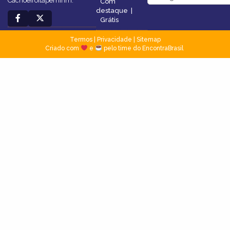
CachoeiroItapemirim.
Com
destaque
|
Grátis
Termos
|
Privacidade
|
Sitemap
Criado com
e
pelo time do EncontraBrasil