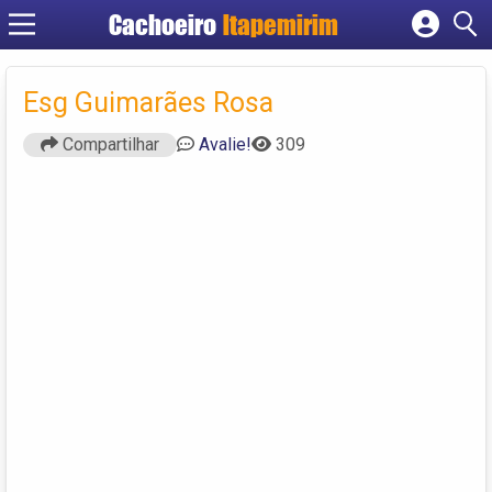
Cachoeiro
Itapemirim
Cadastrar empresa
Fazer login
Esg Guimarães Rosa
Criar conta
Compartilhar
Avalie!
309