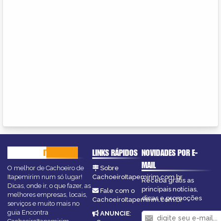
CACHOEIRO
ITAPEMIRIM
LINKS RÁPIDOS
NOVIDADES POR E-
MAIL
O melhor de Cachoeiro de
Sobre
Itapemirim num só lugar!
CachoeiroItapemirim.com.br
Receba grátis as
Dicas, onde ir, o que fazer, as
principais notícias,
Fale com o
melhores empresas, locais,
dicas e promoções
CachoeiroItapemirim.com.br
serviços e muito mais no
guia Encontra
ANUNCIE
: