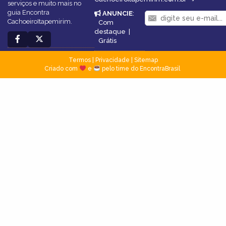
serviços e muito mais no
guia Encontra
ANUNCIE
:
CachoeiroItapemirim.
Com
destaque
|
Grátis
Termos
|
Privacidade
|
Sitemap
Criado com
e
pelo time do EncontraBrasil