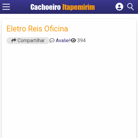
Cachoeiro
Itapemirim
Cadastrar empresa
Fazer login
Eletro Reis Oficina
Criar conta
Compartilhar
Avalie!
394