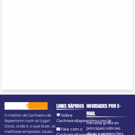
CACHOEIRO
ITAPEMIRIM
LINKS RÁPIDOS
NOVIDADES POR E-
MAIL
O melhor de Cachoeiro de
Sobre
Itapemirim num só lugar!
CachoeiroItapemirim.com.br
Receba grátis as
Dicas, onde ir, o que fazer, as
principais notícias,
Fale com o
melhores empresas, locais,
dicas e promoções
CachoeiroItapemirim.com.br