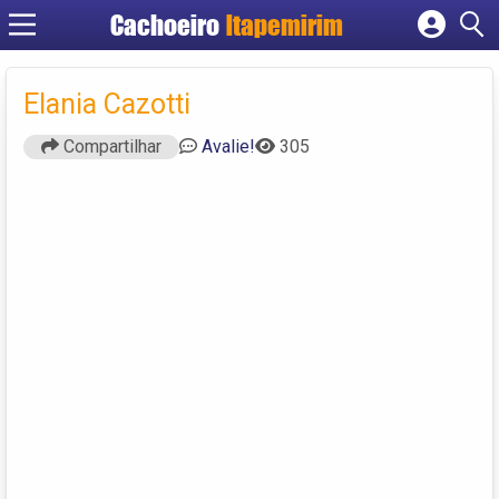
Cachoeiro
Itapemirim
Cadastrar empresa
Fazer login
Elania Cazotti
Criar conta
Compartilhar
Avalie!
305