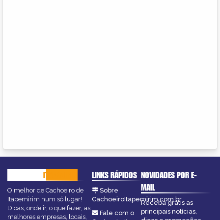
CACHOEIRO
ITAPEMIRIM
LINKS RÁPIDOS
NOVIDADES POR E-
MAIL
O melhor de Cachoeiro de
Sobre
Itapemirim num só lugar!
CachoeiroItapemirim.com.br
Receba grátis as
Dicas, onde ir, o que fazer, as
principais notícias,
Fale com o
melhores empresas, locais,