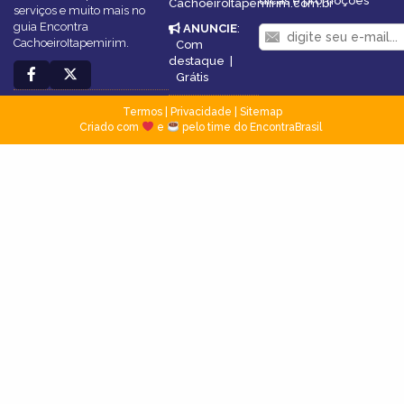
dicas e promoções
CachoeiroItapemirim.com.br
serviços e muito mais no
guia Encontra
ANUNCIE
:
CachoeiroItapemirim.
Com
destaque
|
Grátis
Termos
|
Privacidade
|
Sitemap
Criado com
e
pelo time do EncontraBrasil