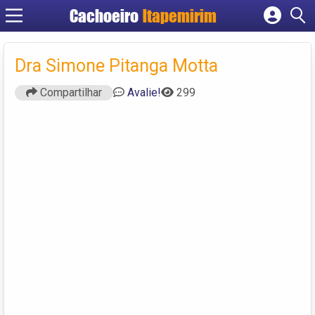
Cachoeiro
Itapemirim
Cadastrar empresa
Fazer login
Dra Simone Pitanga Motta
Criar conta
Compartilhar
Avalie!
299