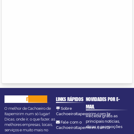
CACHOEIRO
ITAPEMIRIM
LINKS RÁPIDOS
NOVIDADES POR E-
MAIL
O melhor de Cachoeiro de
Sobre
Itapemirim num só lugar!
CachoeiroItapemirim.com.br
Receba grátis as
Dicas, onde ir, o que fazer, as
principais notícias,
Fale com o
melhores empresas, locais,
dicas e promoções
CachoeiroItapemirim.com.br
serviços e muito mais no