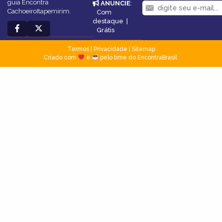
guia Encontra
ANUNCIE
:
CachoeiroItapemirim.
Com
destaque
|
Grátis
Termos
|
Privacidade
|
Sitemap
Criado com
e
pelo time do EncontraBrasil