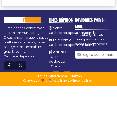
CACHOEIRO
ITAPEMIRIM
LINKS RÁPIDOS
NOVIDADES POR E-
MAIL
O melhor de Cachoeiro de
Sobre
Itapemirim num só lugar!
CachoeiroItapemirim.com.br
Receba grátis as
Dicas, onde ir, o que fazer, as
principais notícias,
Fale com o
melhores empresas, locais,
dicas e promoções
CachoeiroItapemirim.com.br
serviços e muito mais no
guia Encontra
ANUNCIE
:
CachoeiroItapemirim.
Com
destaque
|
Grátis
Termos
|
Privacidade
|
Sitemap
Criado com
e
pelo time do EncontraBrasil