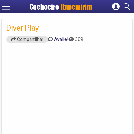
Cachoeiro
Itapemirim
Cadastrar empresa
Fazer login
Diver Play
Criar conta
Compartilhar
Avalie!
389