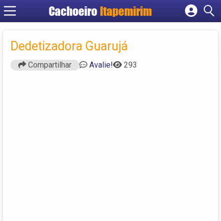
Cachoeiro
Itapemirim
Cadastrar empresa
Fazer login
Dedetizadora Guarujá
Criar conta
Compartilhar
Avalie!
293