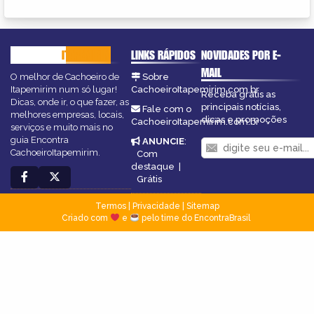
CACHOEIRO
ITAPEMIRIM
LINKS RÁPIDOS
NOVIDADES POR E-
MAIL
O melhor de Cachoeiro de
Sobre
Itapemirim num só lugar!
CachoeiroItapemirim.com.br
Receba grátis as
Dicas, onde ir, o que fazer, as
principais notícias,
Fale com o
melhores empresas, locais,
dicas e promoções
CachoeiroItapemirim.com.br
serviços e muito mais no
guia Encontra
ANUNCIE
:
CachoeiroItapemirim.
Com
destaque
|
Grátis
Termos
|
Privacidade
|
Sitemap
Criado com
e
pelo time do EncontraBrasil