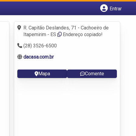
Entrar
Cadastrar empresa
Fazer login
R. Capitão Deslandes, 71 - Cachoeiro de
Criar conta
Itapemirim - ES
Endereço copiado!
(28) 3526-6500
dacasa.com.br
Mapa
Comente