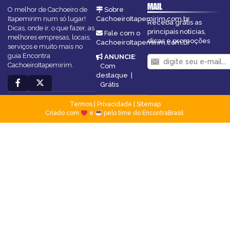
MAIL
O melhor de Cachoeiro de
Sobre
Itapemirim num só lugar!
CachoeiroItapemirim.com.br
Receba grátis as
Dicas, onde ir, o que fazer, as
principais notícias,
Fale com o
melhores empresas, locais,
dicas e promoções
CachoeiroItapemirim.com.br
serviços e muito mais no
guia Encontra
ANUNCIE
:
CachoeiroItapemirim.
Com
destaque
|
Grátis
Termos
|
Privacidade
|
Sitemap
Criado com
e
pelo time do EncontraBrasil