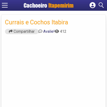
Cachoeiro
Itapemirim
Cadastrar empresa
Fazer login
Currais e Cochos Itabira
Criar conta
Compartilhar
Avalie!
412