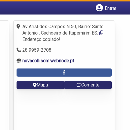
Entrar
Cadastrar empresa
Fazer login
Av Aristides Campos N 50, Bairro: Santo
Criar conta
Antonio , Cachoeiro de Itapemirim ES.
Endereço copiado!
28 9959-2708
novacollisom.webnode.pt
Mapa
Comente