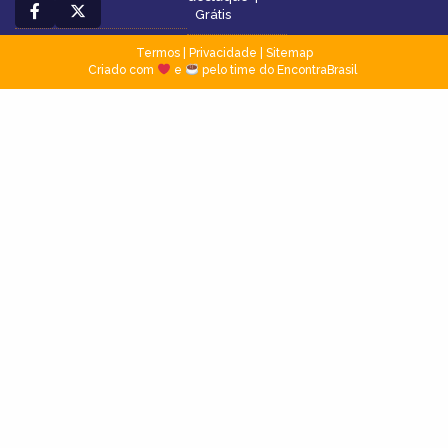
Grátis
Termos
|
Privacidade
|
Sitemap
Criado com
e
pelo time do EncontraBrasil