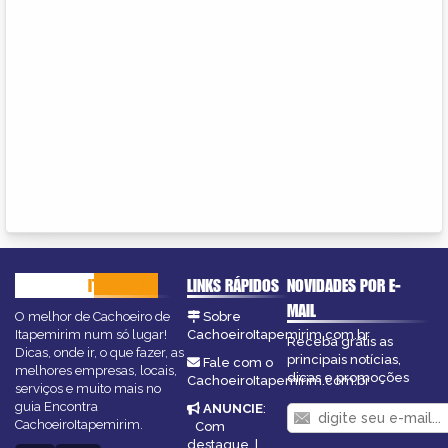
CACHOEIRO
ITAPEMIRIM
LINKS RÁPIDOS
NOVIDADES POR E-
MAIL
O melhor de Cachoeiro de
Sobre
Itapemirim num só lugar!
CachoeiroItapemirim.com.br
Receba grátis as
Dicas, onde ir, o que fazer, as
principais notícias,
Fale com o
melhores empresas, locais,
dicas e promoções
CachoeiroItapemirim.com.br
serviços e muito mais no
guia Encontra
ANUNCIE
:
CachoeiroItapemirim.
Com
destaque
|