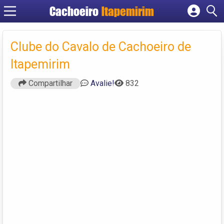
Cachoeiro
Itapemirim
Cadastrar empresa
Fazer login
Clube do Cavalo de Cachoeiro de
Criar conta
Itapemirim
Compartilhar
Avalie!
832