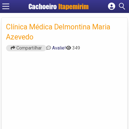
Cachoeiro
Itapemirim
Cadastrar empresa
Fazer login
Clínica Médica Delmontina Maria
Criar conta
Azevedo
Compartilhar
Avalie!
349