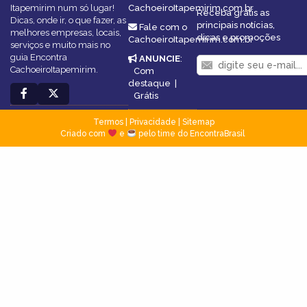
Itapemirim num só lugar!
CachoeiroItapemirim.com.br
Receba grátis as
Dicas, onde ir, o que fazer, as
principais notícias,
Fale com o
melhores empresas, locais,
dicas e promoções
CachoeiroItapemirim.com.br
serviços e muito mais no
guia Encontra
ANUNCIE
:
CachoeiroItapemirim.
Com
destaque
|
Grátis
Termos
|
Privacidade
|
Sitemap
Criado com
e
pelo time do EncontraBrasil