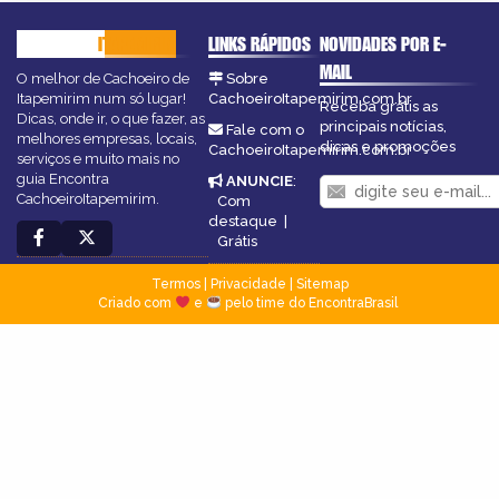
CACHOEIRO
ITAPEMIRIM
LINKS RÁPIDOS
NOVIDADES POR E-
MAIL
O melhor de Cachoeiro de
Sobre
Itapemirim num só lugar!
CachoeiroItapemirim.com.br
Receba grátis as
Dicas, onde ir, o que fazer, as
principais notícias,
Fale com o
melhores empresas, locais,
dicas e promoções
CachoeiroItapemirim.com.br
serviços e muito mais no
guia Encontra
ANUNCIE
:
CachoeiroItapemirim.
Com
destaque
|
Grátis
Termos
|
Privacidade
|
Sitemap
Criado com
e
pelo time do EncontraBrasil