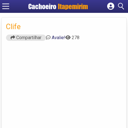
Cachoeiro
Itapemirim
Cadastrar empresa
Fazer login
Clife
Criar conta
Compartilhar
Avalie!
278