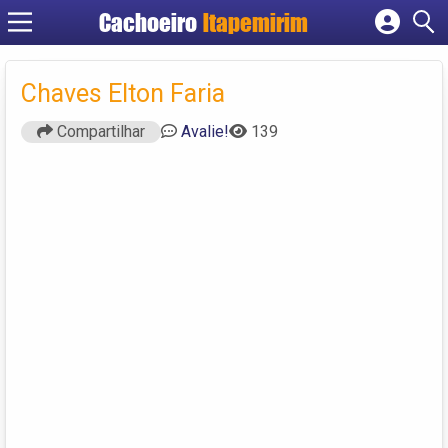
Cachoeiro
Itapemirim
Cadastrar empresa
Fazer login
Chaves Elton Faria
Criar conta
Compartilhar
Avalie!
139