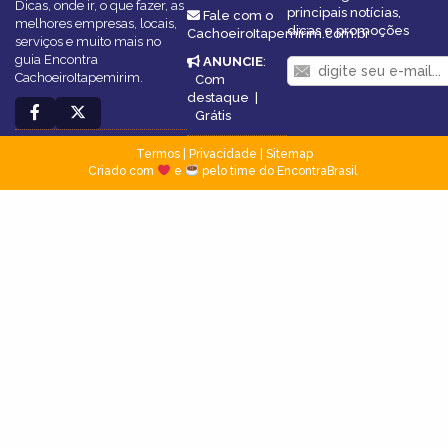
Dicas, onde ir, o que fazer, as
principais notícias,
Fale com o
melhores empresas, locais,
dicas e promoções
CachoeiroItapemirim.com.br
serviços e muito mais no
guia Encontra
ANUNCIE
:
CachoeiroItapemirim.
Com
destaque
|
Grátis
Termos
|
Privacidade
|
Sitemap
Criado com
e
pelo time do EncontraBrasil