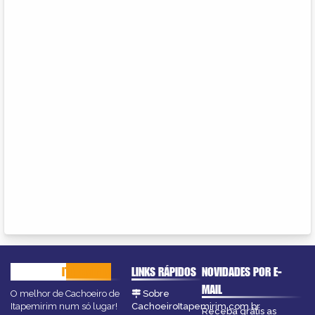
CACHOEIRO
ITAPEMIRIM
LINKS RÁPIDOS
NOVIDADES POR E-
MAIL
O melhor de Cachoeiro de
Sobre
Itapemirim num só lugar!
CachoeiroItapemirim.com.br
Receba grátis as