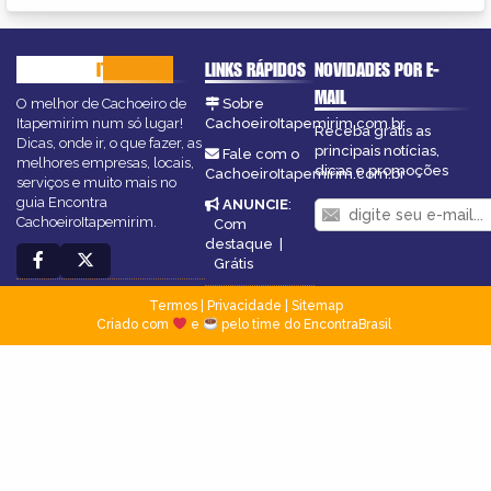
CACHOEIRO
ITAPEMIRIM
LINKS RÁPIDOS
NOVIDADES POR E-
MAIL
O melhor de Cachoeiro de
Sobre
Itapemirim num só lugar!
CachoeiroItapemirim.com.br
Receba grátis as
Dicas, onde ir, o que fazer, as
principais notícias,
Fale com o
melhores empresas, locais,
dicas e promoções
CachoeiroItapemirim.com.br
serviços e muito mais no
guia Encontra
ANUNCIE
:
CachoeiroItapemirim.
Com
destaque
|
Grátis
Termos
|
Privacidade
|
Sitemap
Criado com
e
pelo time do EncontraBrasil