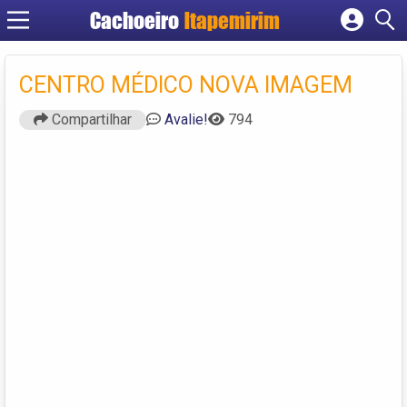
Cachoeiro
Itapemirim
Cadastrar empresa
Fazer login
CENTRO MÉDICO NOVA IMAGEM
Criar conta
Compartilhar
Avalie!
794