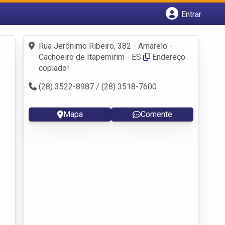
Entrar
Cadastrar empresa
Fazer login
Rua Jerônimo Ribeiro, 382 - Amarelo -
Criar conta
Cachoeiro de Itapemirim - ES
Endereço
copiado!
(28) 3522-8987 / (28) 3518-7600
Mapa
Comente