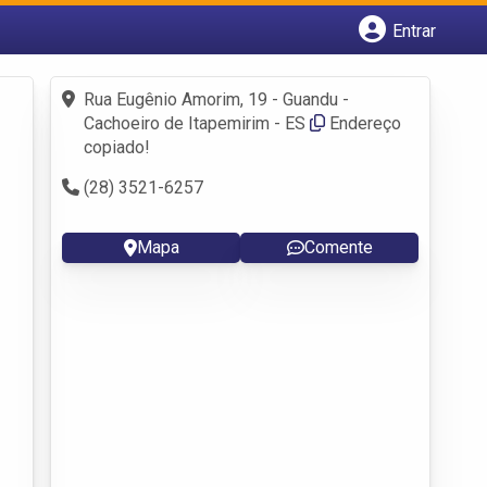
Entrar
Cadastrar empresa
Fazer login
Rua Eugênio Amorim, 19 - Guandu -
Criar conta
Cachoeiro de Itapemirim - ES
Endereço
copiado!
(28) 3521-6257
Mapa
Comente