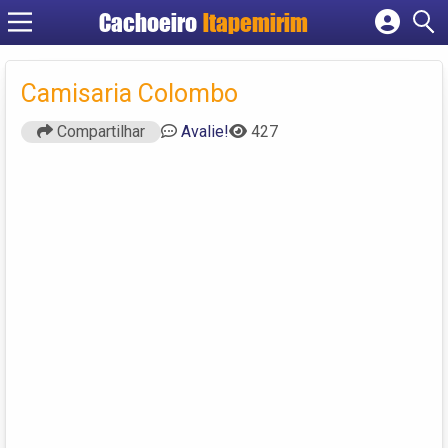
Cachoeiro
Itapemirim
Cadastrar empresa
Fazer login
Camisaria Colombo
Criar conta
Compartilhar
Avalie!
427