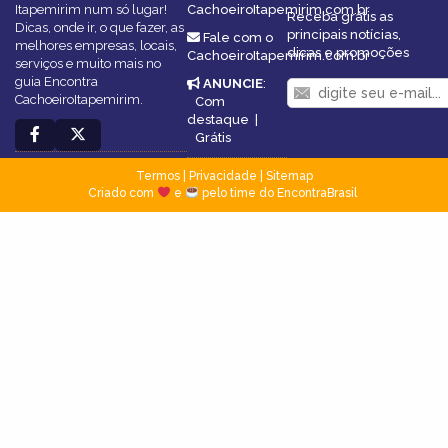
Itapemirim num só lugar!
CachoeiroItapemirim.com.br
Receba grátis as
Dicas, onde ir, o que fazer, as
principais notícias,
Fale com o
melhores empresas, locais,
dicas e promoções
CachoeiroItapemirim.com.br
serviços e muito mais no
guia Encontra
ANUNCIE
:
CachoeiroItapemirim.
Com
destaque
|
Grátis
Termos
|
Privacidade
|
Sitemap
Criado com
e
pelo time do EncontraBrasil