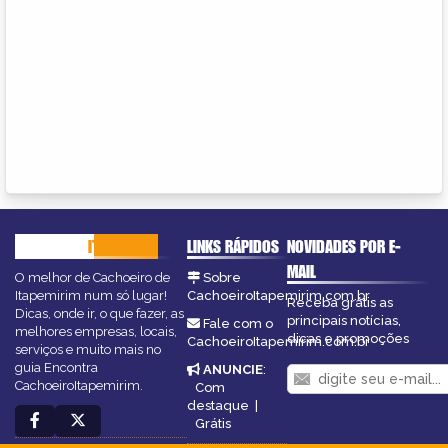
CACHOEIRO
ITAPEMIRIM
LINKS RÁPIDOS
NOVIDADES POR E-
MAIL
O melhor de Cachoeiro de
Sobre
Itapemirim num só lugar!
CachoeiroItapemirim.com.br
Receba grátis as
Dicas, onde ir, o que fazer, as
principais notícias,
Fale com o
melhores empresas, locais,
dicas e promoções
CachoeiroItapemirim.com.br
serviços e muito mais no
guia Encontra
ANUNCIE
:
CachoeiroItapemirim.
Com
destaque
|
Grátis