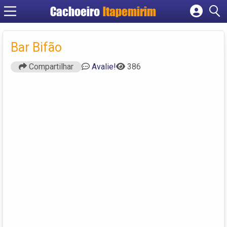
Cachoeiro
Itapemirim
Cadastrar empresa
Fazer login
Bar Bifão
Criar conta
Compartilhar
Avalie!
386