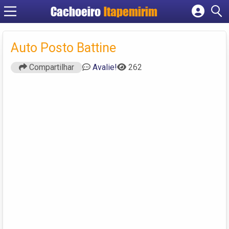
Cachoeiro
Itapemirim
Cadastrar empresa
Fazer login
Auto Posto Battine
Criar conta
Compartilhar
Avalie!
262