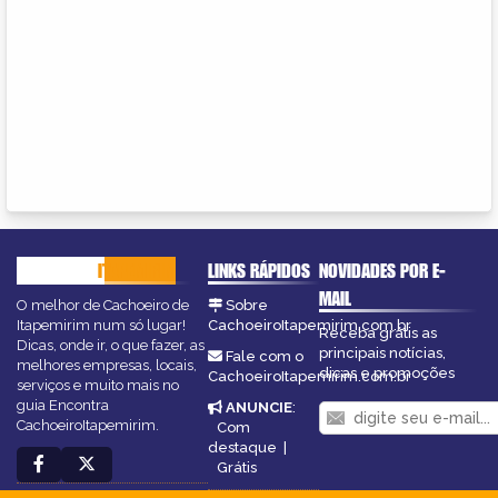
CACHOEIRO
ITAPEMIRIM
LINKS RÁPIDOS
NOVIDADES POR E-
MAIL
O melhor de Cachoeiro de
Sobre
Itapemirim num só lugar!
CachoeiroItapemirim.com.br
Receba grátis as
Dicas, onde ir, o que fazer, as
principais notícias,
Fale com o
melhores empresas, locais,
dicas e promoções
CachoeiroItapemirim.com.br
serviços e muito mais no
guia Encontra
ANUNCIE
:
CachoeiroItapemirim.
Com
destaque
|
Grátis