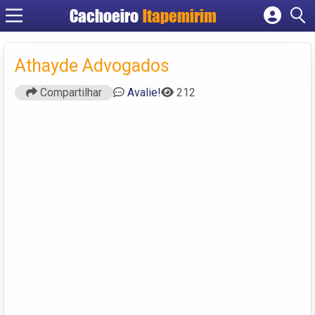
Cachoeiro
Itapemirim
Cadastrar empresa
Fazer login
Athayde Advogados
Criar conta
Compartilhar
Avalie!
212