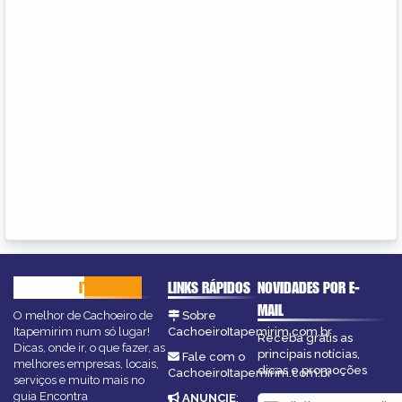
CACHOEIRO
ITAPEMIRIM
LINKS RÁPIDOS
NOVIDADES POR E-
MAIL
O melhor de Cachoeiro de
Sobre
Itapemirim num só lugar!
CachoeiroItapemirim.com.br
Receba grátis as
Dicas, onde ir, o que fazer, as
principais notícias,
Fale com o
melhores empresas, locais,
dicas e promoções
CachoeiroItapemirim.com.br
serviços e muito mais no
guia Encontra
ANUNCIE
: