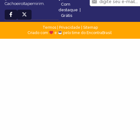
CachoeiroItapemirim.
Com
destaque
|
Grátis
Termos
|
Privacidade
|
Sitemap
Criado com
e
pelo time do EncontraBrasil