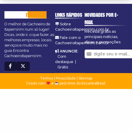
CACHOEIRO
ITAPEMIRIM
LINKS RÁPIDOS
NOVIDADES POR E-
MAIL
O melhor de Cachoeiro de
Sobre
Itapemirim num só lugar!
CachoeiroItapemirim.com.br
Receba grátis as
Dicas, onde ir, o que fazer, as
principais notícias,
Fale com o
melhores empresas, locais,
dicas e promoções
CachoeiroItapemirim.com.br
serviços e muito mais no
guia Encontra
ANUNCIE
:
CachoeiroItapemirim.
Com
destaque
|
Grátis
Termos
|
Privacidade
|
Sitemap
Criado com
e
pelo time do EncontraBrasil