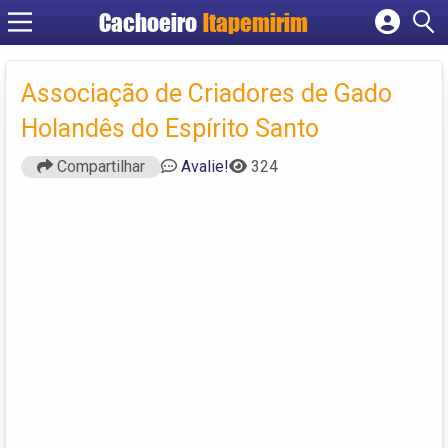
Cachoeiro
Itapemirim
Cadastrar empresa
Fazer login
Associação de Criadores de Gado
Criar conta
Holandês do Espírito Santo
Compartilhar
Avalie!
324