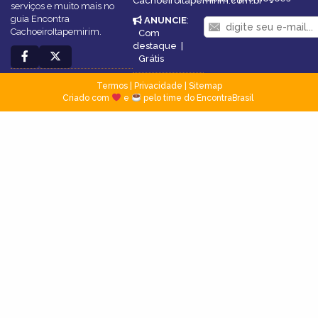
CachoeiroItapemirim.com.br
serviços e muito mais no
guia Encontra
ANUNCIE
:
CachoeiroItapemirim.
Com
destaque
|
Grátis
Termos
|
Privacidade
|
Sitemap
Criado com
e
pelo time do EncontraBrasil