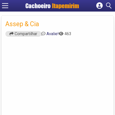
Cachoeiro
Itapemirim
Cadastrar empresa
Fazer login
Assep & Cia
Criar conta
Compartilhar
Avalie!
463