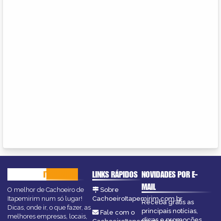
CACHOEIRO
ITAPEMIRIM
LINKS RÁPIDOS
NOVIDADES POR E-
MAIL
O melhor de Cachoeiro de
Sobre
Itapemirim num só lugar!
CachoeiroItapemirim.com.br
Receba grátis as
Dicas, onde ir, o que fazer, as
principais notícias,
Fale com o
melhores empresas, locais,
dicas e promoções