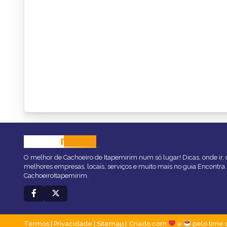
CACHOEIRO
ITAPEMIRIM
O melhor de Cachoeiro de Itapemirim num só lugar! Dicas, onde ir, o
melhores empresas, locais, serviços e muito mais no guia Encontra
CachoeiroItapemirim.
Termos
|
Privacidade
|
Sitemap
Criado com
e
pelo time 