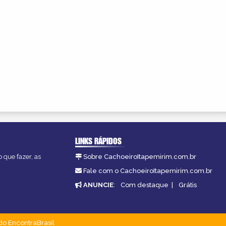
LINKS RÁPIDOS
 que fazer, as
Sobre CachoeiroItapemirim.com.br
Fale com o CachoeiroItapemirim.com.br
ANUNCIE
:
Com destaque
|
Grátis
do EncontraBrasil