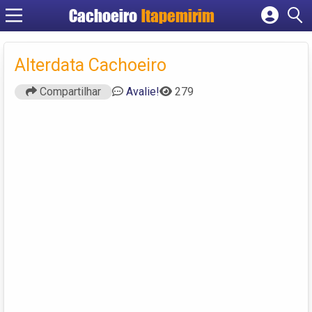
Cachoeiro
Itapemirim
Cadastrar empresa
Fazer login
Alterdata Cachoeiro
Criar conta
Compartilhar
Avalie!
279