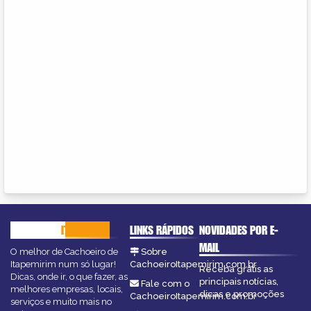
CACHOEIRO
ITAPEMIRIM
LINKS RÁPIDOS
NOVIDADES POR E-
MAIL
O melhor de Cachoeiro de
Sobre
Itapemirim num só lugar!
CachoeiroItapemirim.com.br
Receba grátis as
Dicas, onde ir, o que fazer, as
principais notícias,
Fale com o
melhores empresas, locais,
dicas e promoções
CachoeiroItapemirim.com.br
serviços e muito mais no