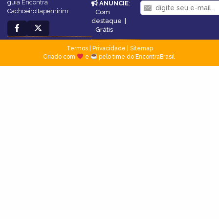
guia Encontra
ANUNCIE
:
CachoeiroItapemirim.
Com
destaque
|
Grátis
Termos
|
Privacidade
|
Sitemap
Criado com
e
pelo time do EncontraBrasil