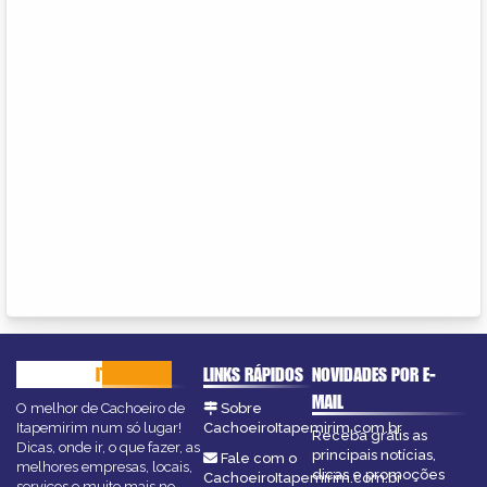
CACHOEIRO
ITAPEMIRIM
LINKS RÁPIDOS
NOVIDADES POR E-
MAIL
O melhor de Cachoeiro de
Sobre
Itapemirim num só lugar!
CachoeiroItapemirim.com.br
Receba grátis as
Dicas, onde ir, o que fazer, as
principais notícias,
Fale com o
melhores empresas, locais,
dicas e promoções
CachoeiroItapemirim.com.br
serviços e muito mais no