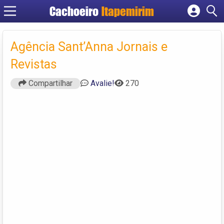
Cachoeiro
Itapemirim
Cadastrar empresa
Fazer login
Agência Sant’Anna Jornais e
Criar conta
Revistas
Compartilhar
Avalie!
270