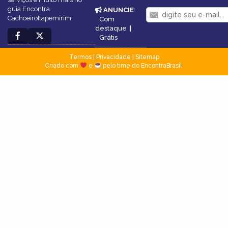
guia Encontra
ANUNCIE
:
CachoeiroItapemirim.
Com
destaque
|
Grátis
Termos
|
Privacidade
|
Sitemap
Criado com
e
pelo time do EncontraBrasil