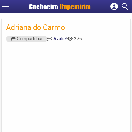
Cachoeiro
Itapemirim
Cadastrar empresa
Fazer login
Adriana do Carmo
Criar conta
Compartilhar
Avalie!
276