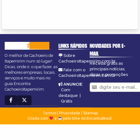
CACHOEIRO
ITAPEMIRIM
LINKS RÁPIDOS
NOVIDADES POR E-
MAIL
O melhor de Cachoeiro de
Sobre
Itapemirim num só lugar!
CachoeiroItapemirim.com.br
Receba grátis as
Dicas, onde ir, o que fazer, as
principais notícias,
Fale com o
melhores empresas, locais,
dicas e promoções
CachoeiroItapemirim.com.br
serviços e muito mais no
guia Encontra
ANUNCIE
:
CachoeiroItapemirim.
Com
destaque
|
Grátis
Termos
|
Privacidade
|
Sitemap
Criado com
e
pelo time do EncontraBrasil