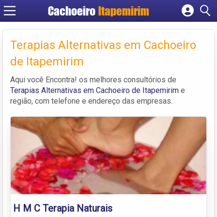
Cachoeiro
Itapemirim
Cadastrar empresa
Fazer login
Terapias Alternativas em Cachoeiro
Criar conta
de Itapemirim
Aqui você Encontra! os melhores consultórios de
Terapias Alternativas em Cachoeiro de Itapemirim
e
região, com telefone e endereço das empresas.
H M C Terapia Naturais