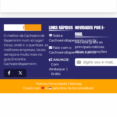
CACHOEIRO
ITAPEMIRIM
LINKS RÁPIDOS
NOVIDADES POR E-
MAIL
O melhor de Cachoeiro de
Sobre
Itapemirim num só lugar!
CachoeiroItapemirim.com.br
Receba grátis as
Dicas, onde ir, o que fazer, as
principais notícias,
Fale com o
melhores empresas, locais,
dicas e promoções
CachoeiroItapemirim.com.br
serviços e muito mais no
guia Encontra
ANUNCIE
:
CachoeiroItapemirim.
Com
destaque
|
Grátis
Termos
|
Privacidade
|
Sitemap
Criado com
e
pelo time do EncontraBrasil