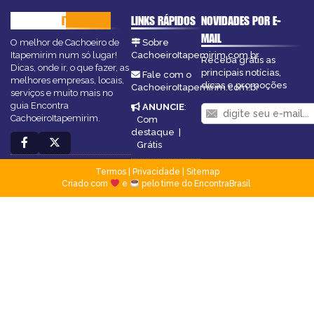
CACHOEIRO
ITAPEMIRIM
LINKS RÁPIDOS
NOVIDADES POR E-
MAIL
O melhor de Cachoeiro de
Sobre
Itapemirim num só lugar!
CachoeiroItapemirim.com.br
Receba grátis as
Dicas, onde ir, o que fazer, as
principais notícias,
Fale com o
melhores empresas, locais,
dicas e promoções
CachoeiroItapemirim.com.br
serviços e muito mais no
guia Encontra
ANUNCIE
:
CachoeiroItapemirim.
Com
destaque
|
Grátis
Termos
|
Privacidade
|
Sitemap
Criado com
e
pelo time do EncontraBrasil