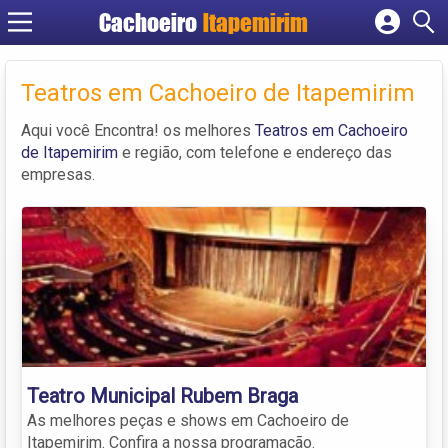
Cachoeiro
Itapemirim
Cadastrar empresa
Fazer login
Teatros em Cachoeiro de Itapemirim
Criar conta
Aqui você Encontra! os melhores
Teatros em Cachoeiro
de Itapemirim
e região, com telefone e endereço das
empresas.
Teatro Municipal Rubem Braga
As melhores peças e shows em Cachoeiro de
Itapemirim. Confira a nossa programação.