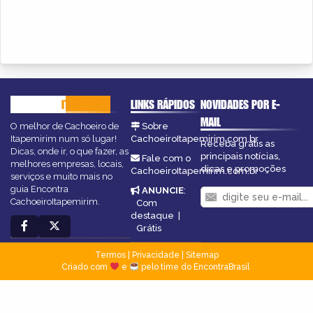
CACHOEIRO
ITAPEMIRIM
LINKS RÁPIDOS
NOVIDADES POR E-
MAIL
O melhor de Cachoeiro de
Sobre
Itapemirim num só lugar!
CachoeiroItapemirim.com.br
Receba grátis as
Dicas, onde ir, o que fazer, as
principais notícias,
Fale com o
melhores empresas, locais,
dicas e promoções
CachoeiroItapemirim.com.br
serviços e muito mais no
guia Encontra
ANUNCIE
:
CachoeiroItapemirim.
Com
destaque
|
Grátis
Termos
|
Privacidade
|
Sitemap
Criado com
e
pelo time do EncontraBrasil