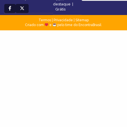
destaque
|
Grátis
Termos
|
Privacidade
|
Sitemap
Criado com
e
pelo time do EncontraBrasil