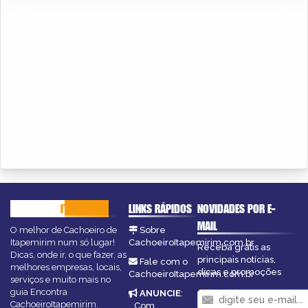
CACHOEIRO
ITAPEMIRIM
LINKS RÁPIDOS
NOVIDADES POR E-
MAIL
O melhor de Cachoeiro de
Sobre
Itapemirim num só lugar!
CachoeiroItapemirim.com.br
Receba grátis as
Dicas, onde ir, o que fazer, as
principais notícias,
Fale com o
melhores empresas, locais,
dicas e promoções
CachoeiroItapemirim.com.br
serviços e muito mais no
guia Encontra
ANUNCIE
:
CachoeiroItapemirim.
Com