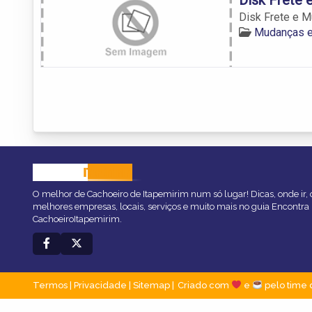
Disk Frete e 
Mudanças e
CACHOEIRO
ITAPEMIRIM
O melhor de Cachoeiro de Itapemirim num só lugar! Dicas, onde ir, o
melhores empresas, locais, serviços e muito mais no guia Encontra
CachoeiroItapemirim.
Termos
|
Privacidade
|
Sitemap
Criado com
e
pelo time 