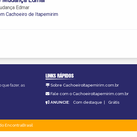
Mudança Edmar
m Cachoeiro de Itapemirim
LINKS RÁPIDOS
 que fazer, as
Sobre CachoeiroItapemirim.com.br
Fale com o CachoeiroItapemirim.com.br
ANUNCIE
:
Com destaque
|
Grátis
do EncontraBrasil