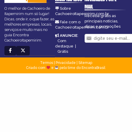
MAIL
O melhor de Cachoeiro de
Sobre
Itapemirim num só lugar!
CachoeiroItapemirim.com.br
Receba grátis as
Dicas, onde ir, o que fazer, as
principais notícias,
Fale com o
melhores empresas, locais,
dicas e promoções
CachoeiroItapemirim.com.br
serviços e muito mais no
guia Encontra
ANUNCIE
:
CachoeiroItapemirim.
Com
destaque
|
Grátis
Termos
|
Privacidade
|
Sitemap
Criado com
e
pelo time do EncontraBrasil