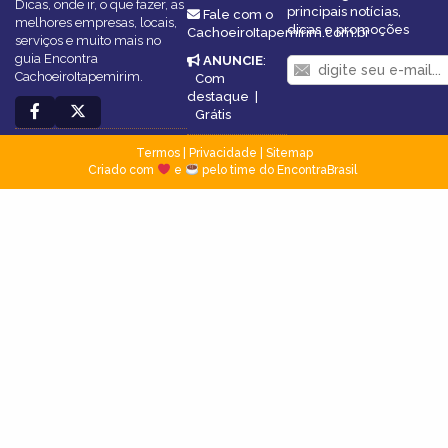
Dicas, onde ir, o que fazer, as
principais notícias,
Fale com o
melhores empresas, locais,
dicas e promoções
CachoeiroItapemirim.com.br
serviços e muito mais no
guia Encontra
ANUNCIE
:
CachoeiroItapemirim.
Com
destaque
|
Grátis
Termos
|
Privacidade
|
Sitemap
Criado com
e
pelo time do EncontraBrasil