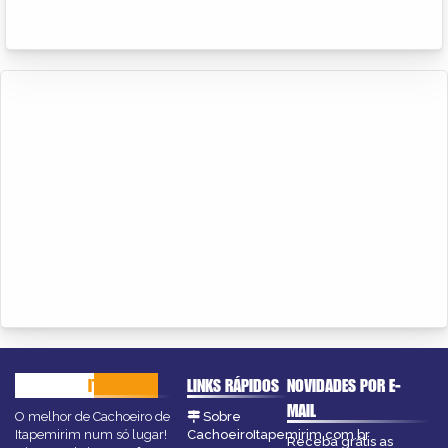
CACHOEIRO
ITAPEMIRIM
LINKS RÁPIDOS
NOVIDADES POR E-
MAIL
O melhor de Cachoeiro de
Sobre
Itapemirim num só lugar!
CachoeiroItapemirim.com.br
Receba grátis as