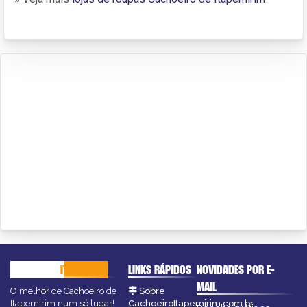
CACHOEIRO
ITAPEMIRIM
LINKS RÁPIDOS
NOVIDADES POR E-
MAIL
O melhor de Cachoeiro de
Sobre
Itapemirim num só lugar!
CachoeiroItapemirim.com.br