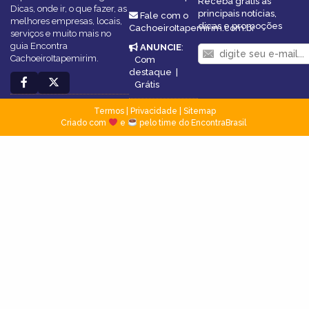
Receba grátis as
Dicas, onde ir, o que fazer, as
principais notícias,
Fale com o
melhores empresas, locais,
dicas e promoções
CachoeiroItapemirim.com.br
serviços e muito mais no
guia Encontra
ANUNCIE
:
CachoeiroItapemirim.
Com
destaque
|
Grátis
Termos
|
Privacidade
|
Sitemap
Criado com
e
pelo time do EncontraBrasil