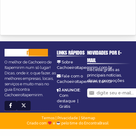
CACHOEIRO
ITAPEMIRIM
LINKS RÁPIDOS
NOVIDADES POR E-
MAIL
O melhor de Cachoeiro de
Sobre
Itapemirim num só lugar!
CachoeiroItapemirim.com.br
Receba grátis as
Dicas, onde ir, o que fazer, as
principais notícias,
Fale com o
melhores empresas, locais,
dicas e promoções
CachoeiroItapemirim.com.br
serviços e muito mais no
guia Encontra
ANUNCIE
:
CachoeiroItapemirim.
Com
destaque
|
Grátis
Termos
|
Privacidade
|
Sitemap
Criado com
e
pelo time do EncontraBrasil