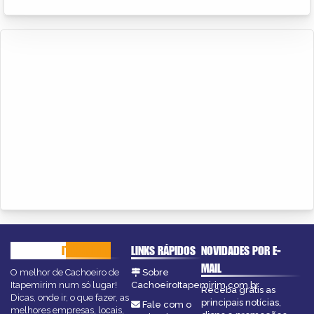
CACHOEIRO
ITAPEMIRIM
LINKS RÁPIDOS
NOVIDADES POR E-
MAIL
O melhor de Cachoeiro de
Sobre
Itapemirim num só lugar!
CachoeiroItapemirim.com.br
Receba grátis as
Dicas, onde ir, o que fazer, as
principais notícias,
Fale com o
melhores empresas, locais,