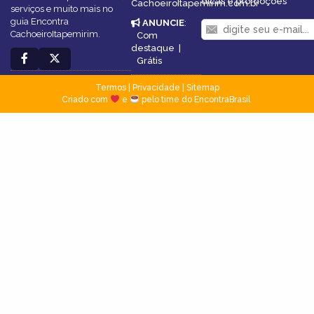
dicas e promoções
CachoeiroItapemirim.com.br
serviços e muito mais no
guia Encontra
ANUNCIE
:
CachoeiroItapemirim.
Com
destaque
|
Grátis
Termos
|
Privacidade
|
Sitemap
Criado com
e
pelo time do EncontraBrasil