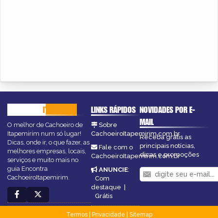
CACHOEIRO
ITAPEMIRIM
LINKS RÁPIDOS
NOVIDADES POR E-
MAIL
O melhor de Cachoeiro de
Sobre
Itapemirim num só lugar!
CachoeiroItapemirim.com.br
Receba grátis as
Dicas, onde ir, o que fazer, as
principais notícias,
Fale com o
melhores empresas, locais,
dicas e promoções
CachoeiroItapemirim.com.br
serviços e muito mais no
guia Encontra
ANUNCIE
:
CachoeiroItapemirim.
Com
destaque
|
Grátis
Termos
|
Privacidade
|
Sitemap