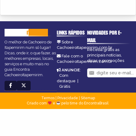
CACHOEIRO
ITAPEMIRIM
LINKS RÁPIDOS
NOVIDADES POR E-
MAIL
O melhor de Cachoeiro de
Sobre
Itapemirim num só lugar!
CachoeiroItapemirim.com.br
Receba grátis as
Dicas, onde ir, o que fazer, as
principais notícias,
Fale com o
melhores empresas, locais,
dicas e promoções
CachoeiroItapemirim.com.br
serviços e muito mais no
guia Encontra
ANUNCIE
:
CachoeiroItapemirim.
Com
destaque
|
Grátis
Termos
|
Privacidade
|
Sitemap
Criado com
e
pelo time do EncontraBrasil