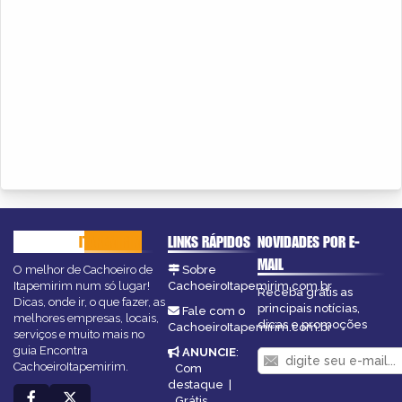
CACHOEIRO
ITAPEMIRIM
LINKS RÁPIDOS
NOVIDADES POR E-
MAIL
O melhor de Cachoeiro de
Sobre
Itapemirim num só lugar!
CachoeiroItapemirim.com.br
Receba grátis as
Dicas, onde ir, o que fazer, as
principais notícias,
Fale com o
melhores empresas, locais,
dicas e promoções
CachoeiroItapemirim.com.br
serviços e muito mais no
guia Encontra
ANUNCIE
:
CachoeiroItapemirim.
Com
destaque
|
Grátis