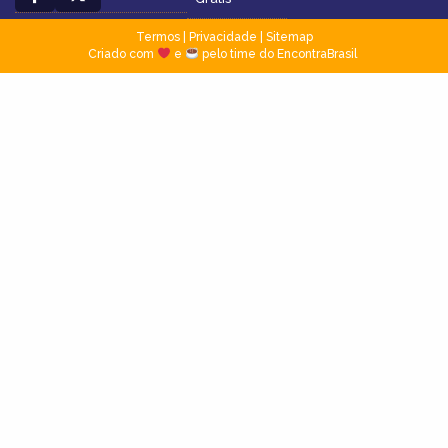
Termos
|
Privacidade
|
Sitemap
Criado com
e
pelo time do EncontraBrasil